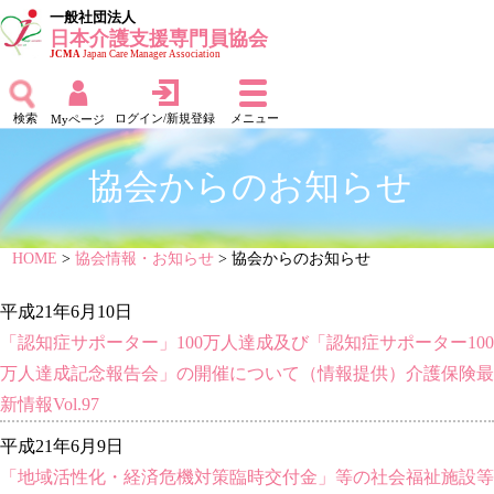
一般社団法人
日本介護支援専門員協会
JCMA
Japan Care Manager Association
検索
ログイン/新規登録
メニュー
Myページ
協会からのお知らせ
HOME
>
協会情報・お知らせ
> 協会からのお知らせ
平成21年6月10日
「認知症サポーター」100万人達成及び「認知症サポーター100
万人達成記念報告会」の開催について（情報提供）介護保険最
新情報Vol.97
平成21年6月9日
「地域活性化・経済危機対策臨時交付金」等の社会福祉施設等