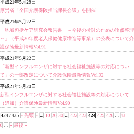
平成21年5月28日
厚労省「全国介護保険担当課長会議」を開催
平成21年5月22日
「地域包括ケア研究会報告書 ～今後の検討のための論点整理
～」（平成20年度老人保健健康増進等事業）の公表について介
護保険最新情報Vol.91
平成21年5月22日
「新型インフルエンザに対する社会福祉施設等の対応につい
て」の一部改定について介護保険最新情報Vol.92
平成21年5月20日
新型インフルエンザに対する社会福祉施設等の対応について
（追加）介護保険最新情報Vol.90
424 / 435
« 先頭
«
...
10
20
30
...
422
423
424
425
426
...
43
0
...
»
最後 »