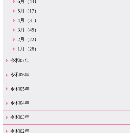
6月（43）
5月（17）
4月（31）
3月（45）
2月（22）
1月（26）
令和07年
12月（50）
11月（42）
10月（31）
9月（35）
8月（26）
7月（25）
6月（35）
5月（26）
4月（35）
3月（32）
2月（35）
1月（24）
令和06年
12月（46）
11月（38）
10月（32）
9月（29）
8月（36）
7月（30）
6月（33）
5月（29）
4月（45）
3月（50）
2月（21）
1月（75）
令和05年
12月（36）
11月（31）
10月（30）
9月（30）
8月（26）
7月（29）
6月（19）
5月（28）
4月（28）
3月（38）
2月（21）
1月（22）
令和04年
12月（40）
11月（22）
10月（33）
9月（35）
8月（31）
7月（25）
6月（33）
5月（16）
4月（48）
3月（42）
2月（23）
1月（31）
令和03年
12月（26）
11月（25）
10月（18）
9月（33）
8月（27）
7月（28）
6月（24）
5月（24）
4月（36）
3月（67）
2月（18）
1月（44）
令和02年