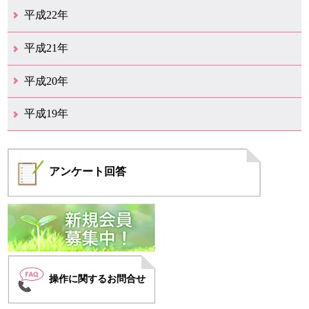
12月（6）
11月（6）
10月（14）
9月（5）
8月（8）
7月（7）
6月（9）
5月（10）
4月（12）
3月（3）
2月（2）
平成22年
12月（1）
11月（5）
10月（7）
9月（15）
8月（12）
7月（11）
6月（12）
5月（6）
4月（4）
3月（17）
2月（7）
1月（6）
平成21年
12月（4）
11月（3）
10月（7）
9月（5）
8月（7）
7月（9）
6月（13）
5月（9）
4月（22）
3月（9）
2月（8）
平成20年
12月（6）
11月（4）
10月（6）
9月（4）
8月（1）
7月（6）
6月（1）
5月（1）
4月（1）
3月（2）
2月（4）
1月（2）
平成19年
12月（7）
11月（5）
10月（4）
8月（1）
7月（1）
5月（1）
4月（3）
3月（2）
2月（1）
1月（1）
アンケート
回答
操作に関するお問合せ