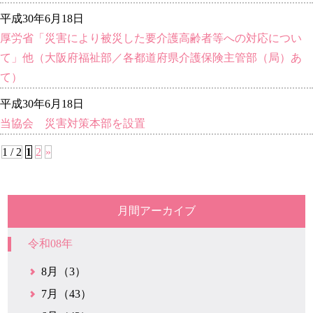
平成30年6月18日
厚労省「災害により被災した要介護高齢者等への対応につい
て」他（大阪府福祉部／各都道府県介護保険主管部（局）あ
て）
平成30年6月18日
当協会 災害対策本部を設置
1 / 2
1
2
»
月間アーカイブ
令和08年
8月（3）
7月（43）