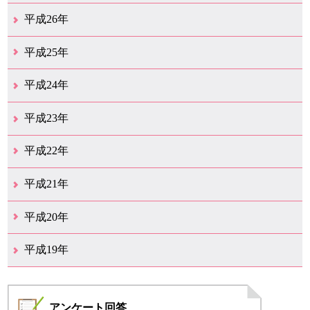
12月（23）
11月（12）
10月（11）
9月（15）
8月（4）
7月（11）
6月（20）
5月（14）
4月（26）
3月（29）
2月（17）
1月（9）
平成26年
12月（11）
11月（11）
10月（9）
9月（11）
8月（12）
7月（9）
6月（12）
5月（5）
4月（13）
3月（12）
2月（8）
1月（9）
平成25年
12月（12）
11月（6）
10月（7）
9月（10）
8月（6）
7月（9）
6月（7）
5月（8）
4月（7）
3月（12）
2月（17）
1月（7）
平成24年
12月（8）
11月（5）
10月（7）
9月（10）
8月（5）
7月（7）
6月（9）
5月（7）
4月（6）
3月（12）
2月（2）
1月（4）
平成23年
12月（6）
11月（6）
10月（14）
9月（5）
8月（8）
7月（7）
6月（9）
5月（10）
4月（12）
3月（3）
2月（2）
平成22年
12月（1）
11月（5）
10月（7）
9月（15）
8月（12）
7月（11）
6月（12）
5月（6）
4月（4）
3月（17）
2月（7）
1月（6）
平成21年
12月（4）
11月（3）
10月（7）
9月（5）
8月（7）
7月（9）
6月（13）
5月（9）
4月（22）
3月（9）
2月（8）
平成20年
12月（6）
11月（4）
10月（6）
9月（4）
8月（1）
7月（6）
6月（1）
5月（1）
4月（1）
3月（2）
2月（4）
1月（2）
平成19年
12月（7）
11月（5）
10月（4）
8月（1）
7月（1）
5月（1）
4月（3）
3月（2）
2月（1）
1月（1）
アンケート
回答