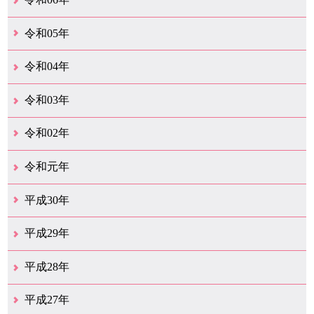
12月（46）
11月（38）
10月（32）
9月（29）
8月（36）
7月（30）
6月（33）
5月（29）
4月（45）
3月（50）
2月（21）
1月（75）
令和05年
12月（36）
11月（31）
10月（30）
9月（30）
8月（26）
7月（29）
6月（19）
5月（28）
4月（28）
3月（38）
2月（21）
1月（22）
令和04年
12月（40）
11月（22）
10月（33）
9月（35）
8月（31）
7月（25）
6月（33）
5月（16）
4月（48）
3月（42）
2月（23）
1月（31）
令和03年
12月（26）
11月（25）
10月（18）
9月（33）
8月（27）
7月（28）
6月（24）
5月（24）
4月（36）
3月（67）
2月（18）
1月（44）
令和02年
12月（41）
11月（18）
10月（25）
9月（21）
8月（31）
7月（28）
6月（41）
5月（36）
4月（49）
3月（69）
2月（36）
1月（15）
令和元年
12月（19）
11月（21）
10月（36）
9月（25）
8月（16）
7月（16）
6月（13）
5月（10）
4月（38）
3月（15）
2月（10）
1月（8）
平成30年
12月（14）
11月（13）
10月（18）
9月（17）
8月（19）
7月（66）
6月（19）
5月（16）
4月（29）
3月（41）
2月（16）
1月（15）
平成29年
12月（22）
11月（11）
10月（22）
9月（31）
8月（20）
7月（29）
6月（6）
5月（13）
4月（10）
3月（10）
2月（5）
1月（6）
平成28年
12月（15）
11月（12）
10月（12）
9月（21）
8月（11）
7月（18）
6月（16）
5月（27）
4月（49）
3月（37）
2月（12）
1月（9）
平成27年