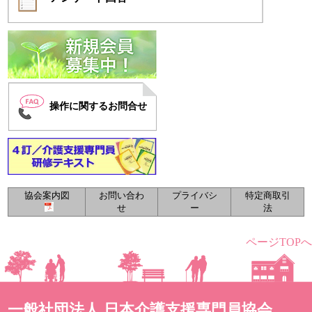
操作に関するお問合せ
協会案内図
お問い合わ
プライバシ
特定商取引
せ
ー
法
ページTOPへ
一般社団法人 日本介護支援専門員協会