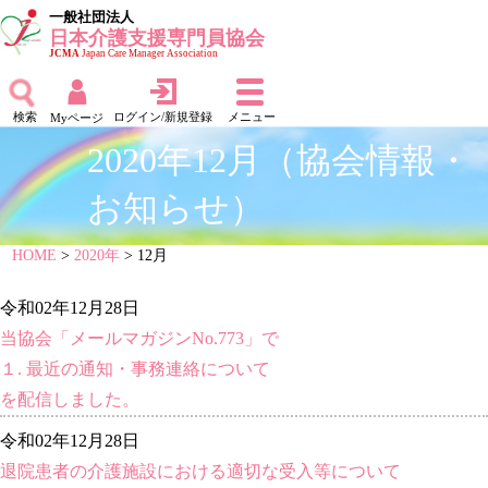
一般社団法人
日本介護支援専門員協会
JCMA
Japan Care Manager Association
検索
ログイン/新規登録
メニュー
Myページ
2020年12月（協会情報・
お知らせ）
HOME
>
2020年
> 12月
令和02年12月28日
当協会「メールマガジンNo.773」で
１. 最近の通知・事務連絡について
を配信しました。
令和02年12月28日
退院患者の介護施設における適切な受入等について