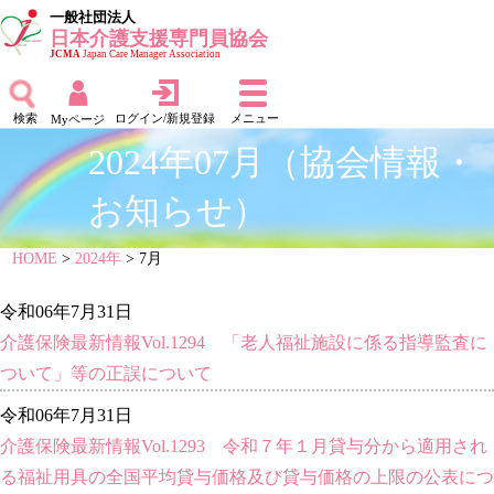
一般社団法人
日本介護支援専門員協会
JCMA
Japan Care Manager Association
検索
ログイン/新規登録
メニュー
Myページ
2024年07月（協会情報・
お知らせ）
HOME
>
2024年
> 7月
令和06年7月31日
介護保険最新情報Vol.1294 「老人福祉施設に係る指導監査に
ついて」等の正誤について
令和06年7月31日
介護保険最新情報Vol.1293 令和７年１月貸与分から適用され
る福祉用具の全国平均貸与価格及び貸与価格の上限の公表につ