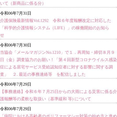
いて（新商品に係る分）
令和06年7月31日
介護保険最新情報Vol.1292 令和６年度報酬改定に対応した
「科学的介護情報システム（LIFE）」の稼働開始のお知ら
せ
令和06年7月30日
当協会「メールマガジンNo.1210」で１．再周知・締切８月９
日（金）調査協力のお願い！「第４回新型コロナウイルス感染
症による居宅サービス受給認知症者に対する影響に関する調
査」 ２. 最近の事務連絡等 を配信しました
令和06年7月29日
【事務連絡】令和６年７月25日からの大雨による災害に係る介
護報酬等の柔軟な取扱い（基準緩和 等) について
令和06年7月29日
「病院における高齢者のポリファーマシー対策の始め方と進め