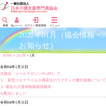
一般社団法人
日本介護支援専門員協会
JCMA
Japan Care Manager Association
検索
ログイン/新規登録
メニュー
Myページ
2022年01月（協会情報・
お知らせ）
HOME
>
2022年
> 1月
令和04年1月31日
当協会「メールマガジンNo.893」で
１．新型コロナウイルス感染症のワクチンの優先接種について
２. 最近の介護保険最新情報等
を配信しました
令和04年1月31日