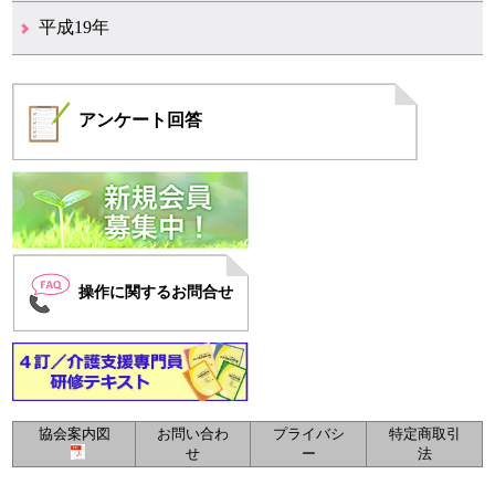
12月（6）
11月（4）
10月（6）
9月（4）
8月（1）
7月（6）
6月（1）
5月（1）
4月（1）
3月（2）
2月（4）
1月（2）
平成19年
12月（7）
11月（5）
10月（4）
8月（1）
7月（1）
5月（1）
4月（3）
3月（2）
2月（1）
1月（1）
アンケート
回答
操作に関するお問合せ
協会案内図
お問い合わ
プライバシ
特定商取引
せ
ー
法