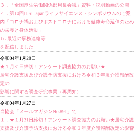
３．「全国厚生労働関係部局長会議」資料・説明動画の公開
４．第10回ILSI Japanライフサイエンス・シンポジウムのご案
内「コロナ禍およびポストコロナにおける健康寿命延伸のため
の栄養と身体活動」
５. 最近の事務連絡等
を配信しました
令和04年1月28日
★１月31日締切！アンケート調査協力のお願い★
居宅介護支援及び介護予防支援における令和３年度介護報酬改
定の
影響に関する調査研究事業（再周知）
令和04年1月27日
当協会「メールマガジンNo.891」で
１．★１月31日締切！アンケート調査協力のお願い★居宅介護
支援及び介護予防支援における令和３年度介護報酬改定の影響