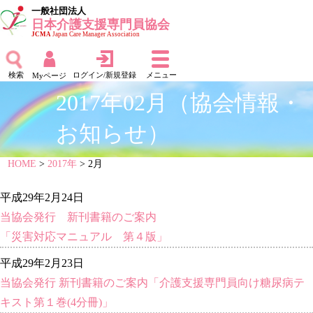
一般社団法人
日本介護支援専門員協会
JCMA
Japan Care Manager Association
検索
ログイン/新規登録
メニュー
Myページ
2017年02月（協会情報・
お知らせ）
HOME
>
2017年
> 2月
平成29年2月24日
当協会発行 新刊書籍のご案内
「災害対応マニュアル 第４版」
平成29年2月23日
当協会発行 新刊書籍のご案内「介護支援専門員向け糖尿病テ
キスト第１巻(4分冊)」