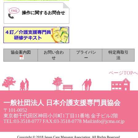
操作に関するお問合せ
協会案内図
お問い合わ
プライバシ
特定商取引
せ
ー
法
ページTOPへ
一般社団法人 日本介護支援専門員協会
〒101-0052
東京都千代田区神田小川町1丁目11番地 金子ビル2階
TEL:03-3518-0777 FAX:03-3518-0778 Mail:info@jcma.or.jp
Copyright © 2018 Japan Care Manager Association. All Rights Reserved.