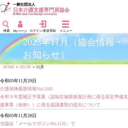
一般社団法人
日本介護支援専門員協会
JCMA
Japan Care Manager Association
検索
ログイン/新規登録
メニュー
Myページ
2023年11月（協会情報・
お知らせ）
HOME
>
2023年
> 11月
令和05年11月29日
介護保険最新情報Vol.1185
令和５年度補正予算案（認知症施策推進計画に係る策定準備支
援事業（仮称））に係る協議書類の提出について
令和05年11月28日
当協会「メールマガジンNo.1132」で