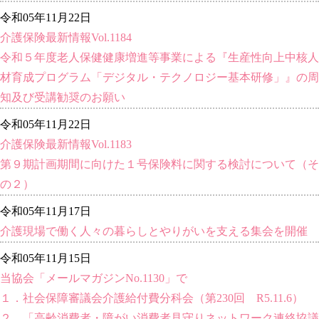
令和05年11月22日
介護保険最新情報Vol.1184
令和５年度老人保健健康増進等事業による『生産性向上中核人
材育成プログラム「デジタル・テクノロジー基本研修」』の周
知及び受講勧奨のお願い
令和05年11月22日
介護保険最新情報Vol.1183
第９期計画期間に向けた１号保険料に関する検討について（そ
の２）
令和05年11月17日
介護現場で働く人々の暮らしとやりがいを支える集会を開催
令和05年11月15日
当協会「メールマガジンNo.1130」で
１．社会保障審議会介護給付費分科会（第230回 R5.11.6）
２．「高齢消費者・障がい消費者見守りネットワーク連絡協議