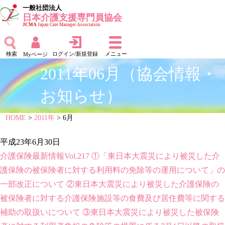
一般社団法人
日本介護支援専門員協会
JCMA
Japan Care Manager Association
検索
ログイン/新規登録
メニュー
Myページ
2011年06月（協会情報・
お知らせ）
HOME
>
2011年
> 6月
平成23年6月30日
介護保険最新情報Vol.217 ①「東日本大震災により被災した介
護保険の被保険者に対する利用料の免除等の運用について」の
一部改正について ②東日本大震災により被災した介護保険の
被保険者に対する介護保険施設等の食費及び居住費等に関する
補助の取扱いについて ③東日本大震災により被災した被保険