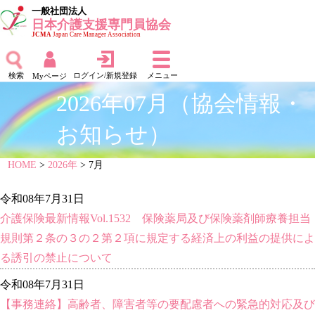
一般社団法人
日本介護支援専門員協会
JCMA
Japan Care Manager Association
検索
ログイン/新規登録
メニュー
Myページ
2026年07月（協会情報・
お知らせ）
HOME
>
2026年
> 7月
令和08年7月31日
介護保険最新情報Vol.1532 保険薬局及び保険薬剤師療養担当
規則第２条の３の２第２項に規定する経済上の利益の提供によ
る誘引の禁止について
令和08年7月31日
【事務連絡】高齢者、障害者等の要配慮者への緊急的対応及び