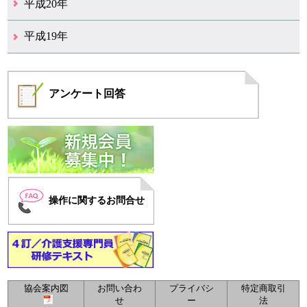
平成20年
12月（6）
11月（4）
10月（6）
9月（4）
8月（1）
7月（6）
6月（1）
5月（1）
4月（1）
3月（2）
2月（4）
1月（2）
平成19年
12月（7）
11月（5）
10月（4）
8月（1）
7月（1）
5月（1）
4月（3）
3月（2）
2月（1）
1月（1）
アンケート
回答
操作に関するお問合せ
協会案内図
お問い合わ
プライバシ
特定商取引
せ
ー
法