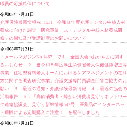
職員の応援確保について
令和08年7月31日
介護保険最新情報Vol.1531 令和８年度介護デジタル中核人材
養成に向けた調査「研究事業一式「デジタル中核人材養成研
修」の周知及び受講勧奨のお願いについて
令和08年7月31日
「メールマガジンNo.1467」で１．全国大会inおかやまに関す
るおしらせ ２．当令和８年度厚生労働省老人保健健康増進等
事業「住宅型有料老人ホームにおけるケアマネジメントの在り
方に関する調査研究事業」介護支援専門員調査回答ご協力のお
願い ３．最近の通知・介護保険最新情報 ４．最近の協会の
活動報告 ５．「高齢消費者・障がい消費者見守りネットワー
ク連絡協議会」見守り新鮮情報547号：医薬品のインターネッ
ト通販による定期購入に注意！ を配信しました
令和08年7月31日