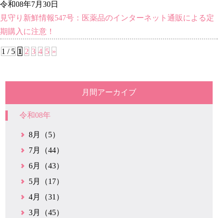
令和08年7月30日
見守り新鮮情報547号：医薬品のインターネット通販による定
期購入に注意！
1 / 5
1
2
3
4
5
»
月間アーカイブ
令和08年
8月（5）
7月（44）
6月（43）
5月（17）
4月（31）
3月（45）