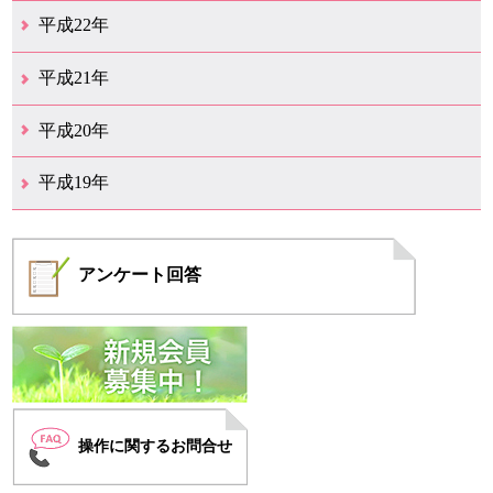
12月（6）
11月（6）
10月（14）
9月（5）
8月（8）
7月（7）
6月（9）
5月（10）
4月（12）
3月（3）
2月（2）
平成22年
12月（1）
11月（5）
10月（7）
9月（15）
8月（12）
7月（11）
6月（12）
5月（6）
4月（4）
3月（17）
2月（7）
1月（6）
平成21年
12月（4）
11月（3）
10月（7）
9月（5）
8月（7）
7月（9）
6月（13）
5月（9）
4月（22）
3月（9）
2月（8）
平成20年
12月（6）
11月（4）
10月（6）
9月（4）
8月（1）
7月（6）
6月（1）
5月（1）
4月（1）
3月（2）
2月（4）
1月（2）
平成19年
12月（7）
11月（5）
10月（4）
8月（1）
7月（1）
5月（1）
4月（3）
3月（2）
2月（1）
1月（1）
アンケート
回答
操作に関するお問合せ