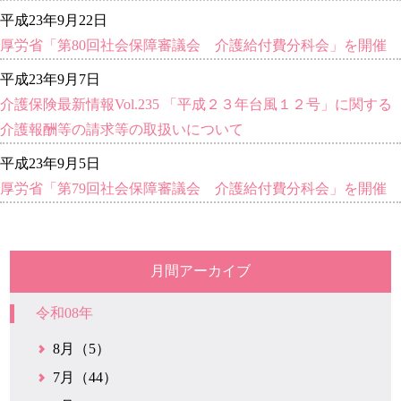
平成23年9月22日
厚労省「第80回社会保障審議会 介護給付費分科会」を開催
平成23年9月7日
介護保険最新情報Vol.235 「平成２３年台風１２号」に関する
介護報酬等の請求等の取扱いについて
平成23年9月5日
厚労省「第79回社会保障審議会 介護給付費分科会」を開催
月間アーカイブ
令和08年
8月（5）
7月（44）