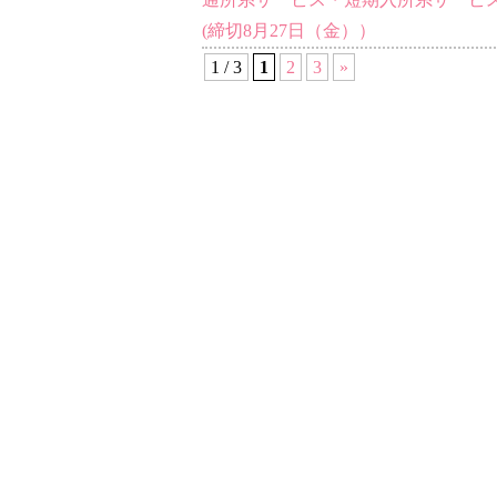
(締切8月27日（金））
1 / 3
1
2
3
»