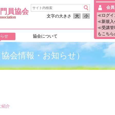
会員
門員協会
≪ログイ
文字の大きさ
大
小
sociation
≪新規入
≪受講管
もこちら
らせ
協会について
8月（協会情報・お知らせ）
ご紹介