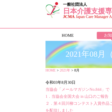
一般社団法人
日本介護支援専
JCMA
Japan Care Manager As
お知
HOME
2021年0
HOME
>
2021年
> 8月
令和03年8月30日
当協会「メールマガジンNo.844」で
1．当協会全国大会 in 山口のご報告
２．第４回川柳コンテスト入賞作品
を配信しました