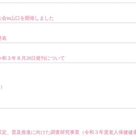
大会in山口を開催しました
発表
和３年８月28日発刊について
5）
策定、普及推進に向けた調査研究事業（令和３年度老人保健健