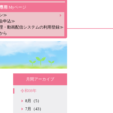
専用
Myページ
ン≫
会申込≫
理・動画配信システムの利用登録≫
から
月間アーカイブ
令和08年
8月（5）
7月（43）