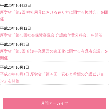
平成20年10月22日
厚労省「第2回 福祉用具における在り方に関する検討会」を開
催
平成20年10月12日
厚労省「第43回社会保障審議会 介護給付費分科会」を開催
平成20年10月5日
厚労省「第3回 介護事業運営の適正化に関する有識者会議」を
開催
平成20年10月1日
平成20年10月1日 厚労省「第４回 安心と希望の介護ビジョ
ン」を開催
月間アーカイブ