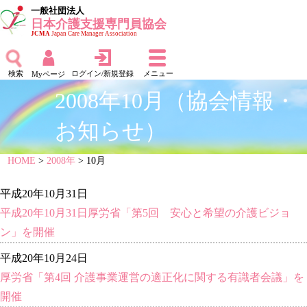
一般社団法人
日本介護支援専門員協会
JCMA
Japan Care Manager Association
検索
ログイン/新規登録
メニュー
Myページ
2008年10月（協会情報・
お知らせ）
HOME
>
2008年
> 10月
平成20年10月31日
平成20年10月31日厚労省「第5回 安心と希望の介護ビジョ
ン」を開催
平成20年10月24日
厚労省「第4回 介護事業運営の適正化に関する有識者会議」を
開催