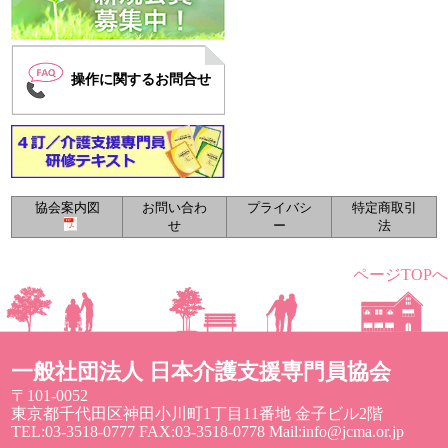
操作に関するお問合せ
協会案内図
お問い合わ
プライバシ
特定商取引
せ
ー
法
ページTOPへ
一般社団法人 日本介護支援専門員協会
〒101-0052
東京都千代田区神田小川町1丁目11番地 金子ビル2階
TEL:03-3518-0777 FAX:03-3518-0778 Mail:info@jcma.or.jp