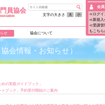
会員
門員協会
≪ログイ
文字の大きさ
大
小
sociation
≪新規入
≪受講管
もこちら
らせ
協会について
3月（協会情報・お知らせ）
ための実践ガイドブック」
ートブック」予約受付開始のご案内