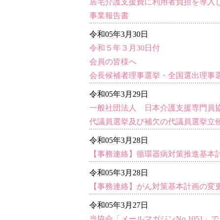
居宅介護支援費に利用者負担を導入
事業報告書
令和05年3月30日
令和５年３月30日付
会員の皆様へ
会長候補者理事選挙・全国選出理事
令和05年3月29日
一般社団法人 日本介護支援専門員
代議員選挙及び補欠の代議員選挙立
令和05年3月28日
【事務連絡】循環器病対策推進基本
令和05年3月28日
【事務連絡】がん対策基本計画の変
令和05年3月27日
当協会「メールマガジンNo.1051」で