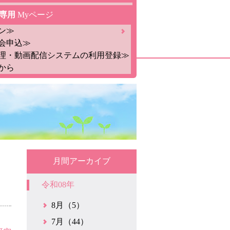
専用
Myページ
ン≫
会申込≫
理・動画配信システムの利用登録≫
から
月間アーカイブ
令和08年
8月（5）
7月（44）