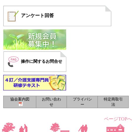
12月（7）
11月（5）
10月（4）
8月（1）
7月（1）
5月（1）
4月（3）
3月（2）
2月（1）
1月（1）
アンケート
回答
操作に関するお問合せ
協会案内図
お問い合わ
プライバシ
特定商取引
せ
ー
法
ページTOPへ