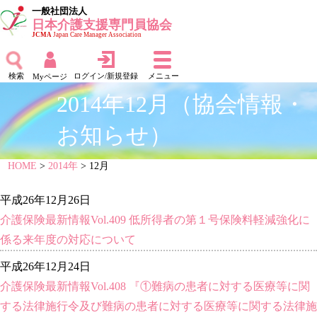
一般社団法人
日本介護支援専門員協会
JCMA
Japan Care Manager Association
検索
ログイン/新規登録
メニュー
Myページ
2014年12月（協会情報・
お知らせ）
HOME
>
2014年
> 12月
平成26年12月26日
介護保険最新情報Vol.409 低所得者の第１号保険料軽減強化に
係る来年度の対応について
平成26年12月24日
介護保険最新情報Vol.408 『①難病の患者に対する医療等に関
する法律施行令及び難病の患者に対する医療等に関する法律施