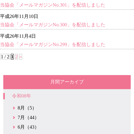
当協会「メールマガジンNo.301」を配信しました
平成26年11月10日
当協会「メールマガジンNo.300」を配信しました
平成26年11月4日
当協会「メールマガジンNo.299」を配信しました
1 / 2
1
2
»
月間アーカイブ
令和08年
8月（5）
7月（44）
6月（43）