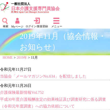
一般社団法人
日本介護支援専門員協会
JCMA
Japan Care Manager Association
検索
ログイン/新規登録
メニュー
Myページ
2019年11月（協会情報・
お知らせ）
HOME
>
2019年
> 11月
令和元年11月27日
当協会「メールマガジンNo.634」を配信しました
令和元年11月26日
介護保険最新情報Vol.752
平成30年度介護報酬改定の効果検証及び調査研究に係る調査
（令和元年度調査）への協力依頼について