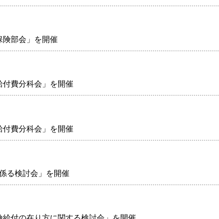
保険部会」を開催
給付費分科会」を開催
給付費分科会」を開催
に係る検討会」を開催
険給付の在り方に関する検討会」を開催