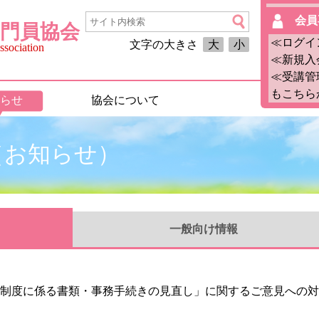
会員
門員協会
≪ログイ
文字の大きさ
大
小
sociation
≪新規入
≪受講管
もこちら
らせ
協会について
月（お知らせ）
一般
向け情報
介護保険制度に係る書類・事務手続きの見直し」に関するご意見への