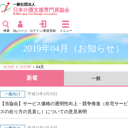
一般社団法人
日本介護支援専門員協会
JCMA
Japan Care Manager Association
検索
ログイン/新規登録
メニュー
Myページ
2019年04月（お知らせ）
HOME
>
2019年
> 04月
新着
一般
平成31年4月26日
一般向け
【当協会】サービス価格の透明性向上・競争推進（在宅サービ
スの在り方の見直し）についての意見表明
平成31年4月26日