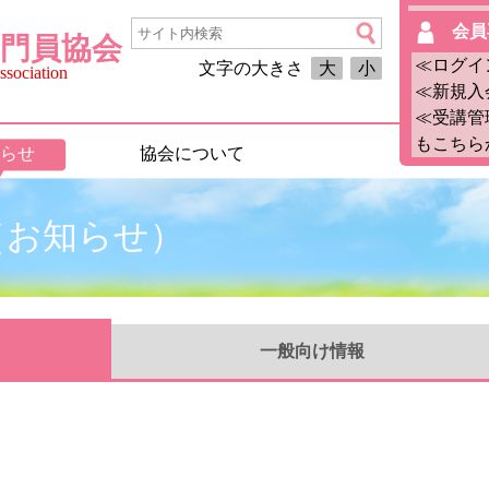
会員
門員協会
≪ログイ
文字の大きさ
大
小
sociation
≪新規入
≪受講管
もこちら
らせ
協会について
月（お知らせ）
一般
向け情報