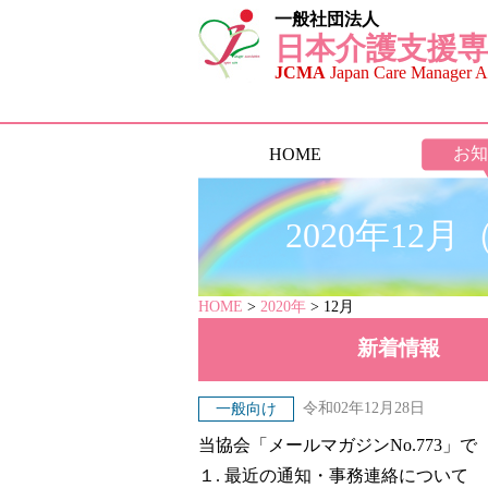
一般社団法人
日本介護支援専
JCMA
Japan Care Manager As
お知
HOME
2020年12
HOME
>
2020年
> 12月
新着
情報
令和02年12月28日
一般向け
当協会「メールマガジンNo.773」で
１. 最近の通知・事務連絡について