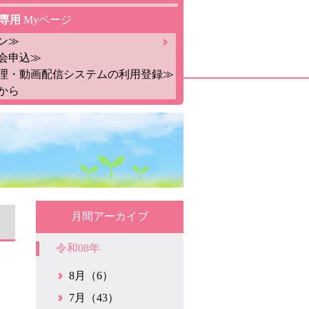
専用
Myページ
ン≫
会申込≫
理・動画配信システムの利用登録≫
から
月間アーカイブ
令和08年
8月（6）
7月（43）