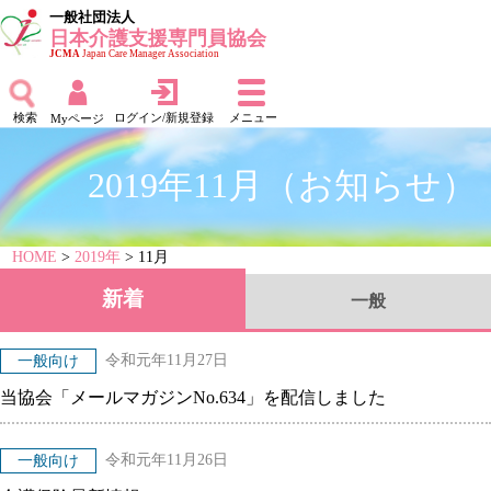
一般社団法人
日本介護支援専門員協会
JCMA
Japan Care Manager Association
検索
ログイン/新規登録
メニュー
Myページ
2019年11月（お知らせ）
HOME
>
2019年
> 11月
新着
一般
令和元年11月27日
一般向け
当協会「メールマガジンNo.634」を配信しました
令和元年11月26日
一般向け