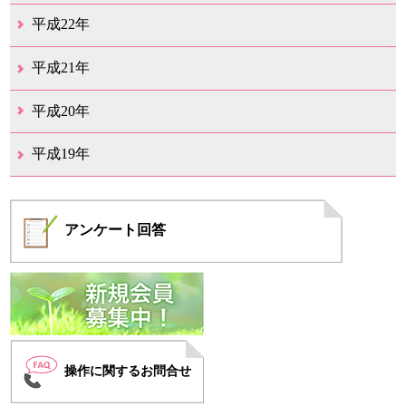
12月（6）
11月（6）
10月（14）
9月（5）
8月（8）
7月（7）
6月（9）
5月（11）
4月（12）
3月（3）
2月（2）
平成22年
12月（1）
11月（5）
10月（7）
9月（15）
8月（12）
7月（11）
6月（12）
5月（6）
4月（4）
3月（17）
2月（7）
1月（6）
平成21年
12月（4）
11月（3）
10月（7）
9月（5）
8月（7）
7月（9）
6月（13）
5月（9）
4月（22）
3月（9）
2月（8）
平成20年
12月（6）
11月（4）
10月（6）
9月（4）
8月（1）
7月（6）
6月（1）
5月（1）
4月（1）
3月（2）
2月（4）
1月（2）
平成19年
12月（7）
11月（5）
10月（4）
8月（1）
7月（1）
5月（2）
4月（3）
3月（2）
2月（1）
1月（1）
アンケート
回答
操作に関するお問合せ