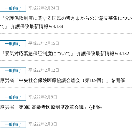
平成22年2月24日
一般向け
『介護保険制度に関する国民の皆さまからのご意見募集につい
て』 介護保険最新情報Vol.134
平成22年2月15日
一般向け
『景気対応緊急保証制度について』 介護保険最新情報Vol.132
平成22年2月12日
一般向け
厚労省「中央社会保険医療協議会総会（第169回）」を開催
平成22年2月9日
一般向け
厚労省「第3回 高齢者医療制度改革会議」を開催
平成22年2月3日
一般向け