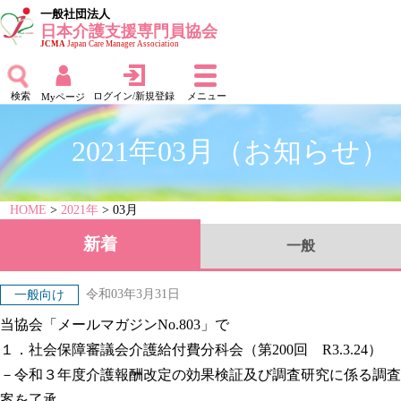
一般社団法人
日本介護支援専門員協会
JCMA
Japan Care Manager Association
検索
ログイン/新規登録
メニュー
Myページ
2021年03月（お知らせ）
HOME
>
2021年
> 03月
新着
一般
令和03年3月31日
一般向け
当協会「メールマガジンNo.803」で
１．社会保障審議会介護給付費分科会（第200回 R3.3.24）
－令和３年度介護報酬改定の効果検証及び調査研究に係る調査
案を了承