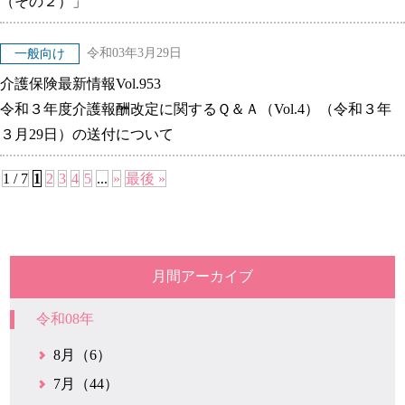
（その２）」
令和03年3月29日
一般向け
介護保険最新情報Vol.953
令和３年度介護報酬改定に関するＱ＆Ａ（Vol.4）（令和３年
３月29日）の送付について
1 / 7
1
2
3
4
5
...
»
最後 »
月間アーカイブ
令和08年
8月（6）
7月（44）