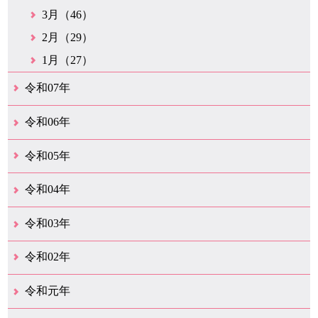
3月（46）
2月（29）
1月（27）
令和07年
12月（51）
11月（42）
10月（35）
9月（35）
8月（26）
7月（25）
6月（37）
5月（26）
4月（35）
3月（33）
2月（35）
1月（24）
令和06年
12月（45）
11月（37）
10月（31）
9月（29）
8月（35）
7月（29）
6月（33）
5月（31）
4月（46）
3月（52）
2月（21）
1月（72）
令和05年
12月（37）
11月（31）
10月（30）
9月（30）
8月（26）
7月（29）
6月（19）
5月（27）
4月（28）
3月（39）
2月（21）
1月（23）
令和04年
12月（41）
11月（21）
10月（32）
9月（33）
8月（31）
7月（25）
6月（29）
5月（16）
4月（48）
3月（42）
2月（23）
1月（31）
令和03年
12月（26）
11月（25）
10月（18）
9月（33）
8月（25）
7月（28）
6月（24）
5月（24）
4月（35）
3月（68）
2月（18）
1月（44）
令和02年
12月（39）
11月（18）
10月（25）
9月（20）
8月（31）
7月（28）
6月（41）
5月（36）
4月（49）
3月（68）
2月（38）
1月（12）
令和元年