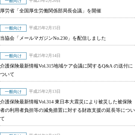
平成25年2月20日
一般向け
厚労省「全国厚生労働関係部局長会議」を開催
平成25年2月15日
一般向け
当協会「メールマガジンNo.230」を配信しました
平成25年2月14日
一般向け
介護保険最新情報Vol.315地域ケア会議に関するQ&A の送付に
ついて
平成25年2月13日
一般向け
介護保険最新情報Vol.314 東日本大震災により被災した被保険
者の利用者負担等の減免措置に対する財政支援の延長等につい
て