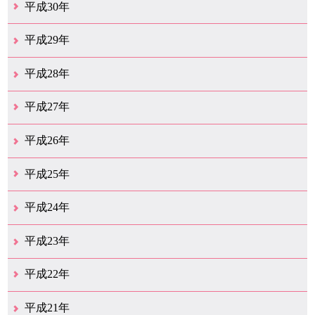
12月（19）
11月（19）
10月（32）
9月（22）
8月（15）
7月（18）
6月（24）
5月（11）
4月（41）
3月（19）
2月（10）
1月（8）
平成30年
12月（15）
11月（11）
10月（17）
9月（14）
8月（11）
7月（41）
6月（12）
5月（13）
4月（21）
3月（35）
2月（12）
1月（11）
平成29年
12月（12）
11月（11）
10月（16）
9月（19）
8月（15）
7月（19）
6月（4）
5月（9）
4月（6）
3月（9）
2月（1）
1月（4）
平成28年
12月（6）
11月（7）
10月（10）
9月（11）
8月（5）
7月（10）
6月（9）
5月（8）
4月（20）
3月（31）
2月（11）
1月（6）
平成27年
12月（15）
11月（9）
10月（6）
9月（9）
8月（3）
7月（10）
6月（14）
5月（10）
4月（23）
3月（29）
2月（17）
1月（9）
平成26年
12月（11）
11月（11）
10月（9）
9月（11）
8月（12）
7月（9）
6月（12）
5月（5）
4月（14）
3月（12）
2月（8）
1月（9）
平成25年
12月（12）
11月（6）
10月（7）
9月（10）
8月（6）
7月（9）
6月（7）
5月（8）
4月（8）
3月（12）
2月（17）
1月（7）
平成24年
12月（8）
11月（5）
10月（7）
9月（10）
8月（5）
7月（7）
6月（9）
5月（7）
4月（7）
3月（12）
2月（2）
1月（4）
平成23年
12月（6）
11月（6）
10月（14）
9月（5）
8月（8）
7月（7）
6月（9）
5月（11）
4月（12）
3月（3）
2月（2）
平成22年
12月（1）
11月（5）
10月（7）
9月（15）
8月（12）
7月（11）
6月（12）
5月（6）
4月（4）
3月（17）
2月（7）
1月（6）
平成21年