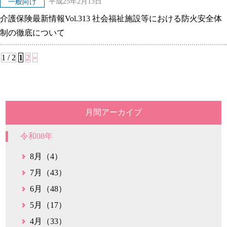
平成25年2月13日
一般向け
介護保険最新情報Vol.313 社会福祉施設等における防火安全体
制の徹底について
1 / 2
1
2
»
月間アーカイブ
令和08年
8月（4）
7月（43）
6月（48）
5月（17）
4月（33）