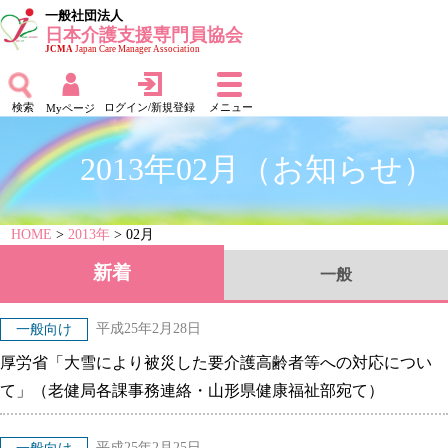
一般社団法人
日本介護支援専門員協会
JCMA
Japan Care Manager Association
検索
ログイン/新規登録
メニュー
Myページ
2013年02月（お知らせ）
HOME
>
2013年
> 02月
新着
一般
平成25年2月28日
一般向け
厚労省「大雪により被災した要介護高齢者等への対応につい
て」（老健局各課事務連絡・山形県健康福祉部宛て）
平成25年2月25日