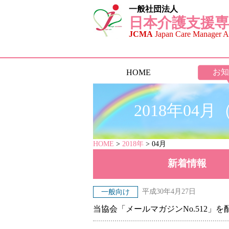
一般社団法人
日本介護支援専
JCMA
Japan Care Manager As
お知
HOME
2018年04
HOME
>
2018年
> 04月
新着
情報
平成30年4月27日
一般向け
当協会「メールマガジンNo.512」