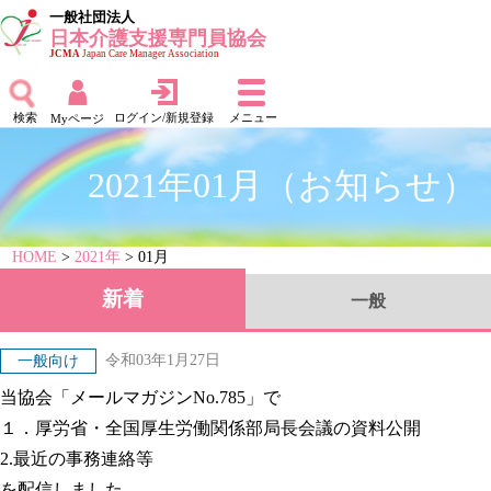
一般社団法人
日本介護支援専門員協会
JCMA
Japan Care Manager Association
検索
ログイン/新規登録
メニュー
Myページ
2021年01月（お知らせ）
HOME
>
2021年
> 01月
新着
一般
令和03年1月27日
一般向け
当協会「メールマガジンNo.785」で
１．厚労省・全国厚生労働関係部局長会議の資料公開
2.最近の事務連絡等
を配信しました。