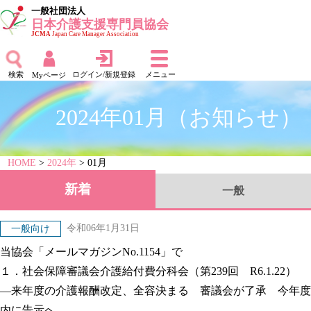
一般社団法人
日本介護支援専門員協会
JCMA
Japan Care Manager Association
検索
ログイン/新規登録
メニュー
Myページ
2024年01月（お知らせ）
HOME
>
2024年
> 01月
新着
一般
令和06年1月31日
一般向け
当協会「メールマガジンNo.1154」で
１．社会保障審議会介護給付費分科会（第239回 R6.1.22）
―来年度の介護報酬改定、全容決まる 審議会が了承 今年度
内に告示へ