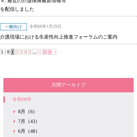
４. 最近の介護保険最新情報等
を配信しました
令和06年1月29日
一般向け
介護現場における生産性向上推進フォーラムのご案内
1 / 8
1
2
3
4
5
...
»
最後 »
月間アーカイブ
令和08年
8月（6）
7月（43）
6月（48）