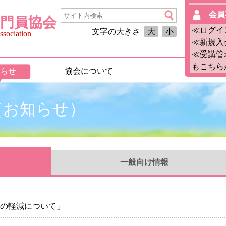
会員
門員協会
≪ログイ
文字の大きさ
大
小
sociation
≪新規入
≪受講管
もこちら
らせ
協会について
月（お知らせ）
一般
向け情報
負担の軽減について」