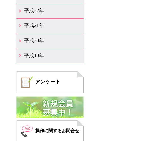
12月（6）
11月（6）
10月（14）
9月（5）
8月（8）
7月（7）
6月（9）
5月（11）
4月（12）
3月（3）
2月（2）
平成22年
12月（1）
11月（5）
10月（7）
9月（15）
8月（12）
7月（11）
6月（12）
5月（6）
4月（4）
3月（17）
2月（7）
1月（6）
平成21年
12月（4）
11月（3）
10月（7）
9月（5）
8月（7）
7月（9）
6月（13）
5月（9）
4月（22）
3月（9）
2月（8）
平成20年
12月（6）
11月（4）
10月（6）
9月（4）
8月（1）
7月（6）
6月（1）
5月（1）
4月（1）
3月（2）
2月（4）
1月（2）
平成19年
12月（7）
11月（5）
10月（4）
8月（1）
7月（1）
5月（2）
4月（3）
3月（2）
2月（1）
1月（1）
アンケート
操作に関するお問合せ