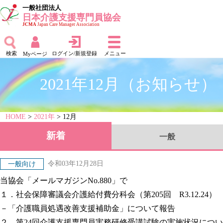
一般社団法人
日本介護支援専門員協会
JCMA
Japan Care Manager Association
検索
ログイン/新規登録
メニュー
Myページ
2021年12月（お知らせ）
HOME
>
2021年
> 12月
新着
一般
令和03年12月28日
一般向け
当協会「メールマガジンNo.880」で
１．社会保障審議会介護給付費分科会（第205回 R3.12.24）
－「介護職員処遇改善支援補助金」について報告
２．第24回介護支援専門員実務研修受講試験の実施状況につい