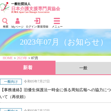
一般社団法人
日本介護支援専門員協会
JCMA
Japan Care Manager Association
検索
ログイン/新規登録
メニュー
Myページ
2023年07月（お知らせ）
HOME
>
2023年
> 07月
新着
一般
令和05年7月27日
一般向け
【事務連絡】旧優生保護法一時金に係る周知広報への協力につ
いて（再依頼）
令和05年7月27日