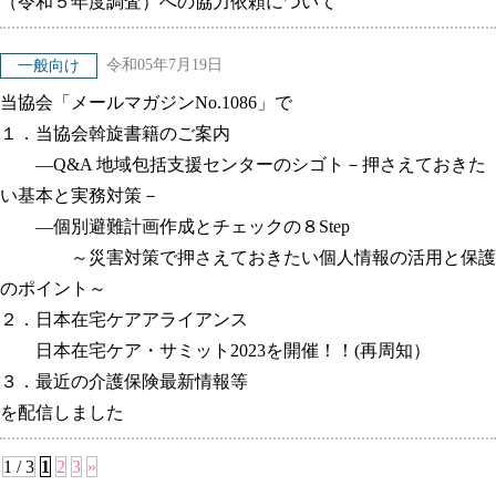
（令和５年度調査）への協力依頼について
令和05年7月19日
一般向け
当協会「メールマガジンNo.1086」で
１．当協会斡旋書籍のご案内
―Q&A 地域包括支援センターのシゴト－押さえておきた
い基本と実務対策－
―個別避難計画作成とチェックの８Step
～災害対策で押さえておきたい個人情報の活用と保護
のポイント～
２．日本在宅ケアアライアンス
日本在宅ケア・サミット2023を開催！！(再周知）
３．最近の介護保険最新情報等
を配信しました
1 / 3
1
2
3
»