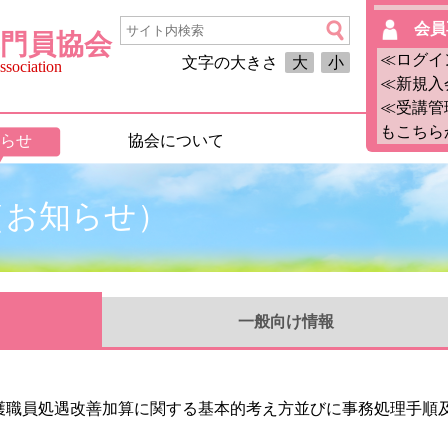
会員
門員協会
≪ログイ
文字の大きさ
大
小
sociation
≪新規入
≪受講管
もこちら
らせ
協会について
月（お知らせ）
一般
向け情報
「介護職員処遇改善加算に関する基本的考え方並びに事務処理手順