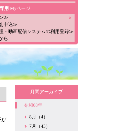
専用
Myページ
ン≫
会申込≫
理・動画配信システムの利用登録≫
から
月間アーカイブ
令和08年
8月（4）
及び
7月（43）