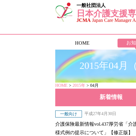
一般社団法人
日本介護支援専
JCMA
Japan Care Manager As
お知
HOME
2015年04
HOME
>
2015年
> 04月
新着
情報
平成27年4月30日
一般向け
介護保険最新情報vol.437厚労省
様式例の提示について」【修正版】