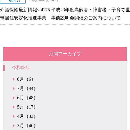
一般向け
介護保険最新情報vol175 平成23年度高齢者・障害者・子育て世
帯居住安定化推進事業 事前説明会開催のご案内について
月間アーカイブ
令和08年
8月（6）
7月（44）
6月（48）
5月（17）
4月（33）
3月（46）