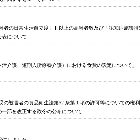
知症高齢者の日常生活自立度」Ⅱ以上の高齢者数及び「認知症施策推
公表について
生活介護、短期入所療養介護）における食費の設定について」
）
本大震災の被害者の食品衛生法第52 条第１項の許可等についての権
の一部を改正する政令の公布について
を配信しました