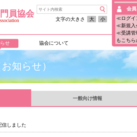
会員
門員協会
≪ログイ
文字の大きさ
大
小
sociation
≪新規入
≪受講管
もこちら
らせ
協会について
月（お知らせ）
一般
向け情報
を配信しました