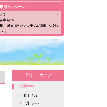
専用
Myページ
ン≫
会申込≫
理・動画配信システムの利用登録≫
から
月間アーカイブ
令和08年
8月（6）
7月（44）