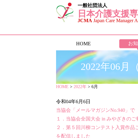
一般社団法人
日本介護支援専
JCMA
Japan Care Manager As
お知
HOME
2022年0
HOME
>
2022年
> 6月
令和04年6月6日
当協会「メールマガジンNo.940」で
１．当協会全国大会 in みやざきのご
２．第５回川柳コンテスト入賞作品
を配信しました