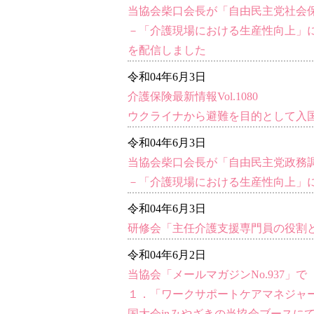
当協会柴口会長が「自由民主党社会
－「介護現場における生産性向上」
を配信しました
令和04年6月3日
介護保険最新情報Vol.1080
ウクライナから避難を目的として入
令和04年6月3日
当協会柴口会長が「自由民主党政務
－「介護現場における生産性向上」
令和04年6月3日
研修会「主任介護支援専門員の役割
令和04年6月2日
当協会「メールマガジンNo.937」で
１．「ワークサポートケアマネジャ
国大会inみやざきの当協会ブースに