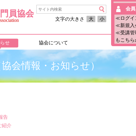
会員
門員協会
≪ログイ
文字の大きさ
大
小
sociation
≪新規入
≪受講管
もこちら
らせ
協会について
6月（協会情報・お知らせ）
報告
ご紹介