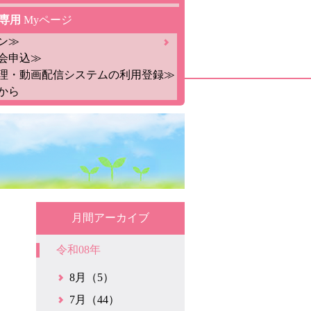
専用
Myページ
ン≫
会申込≫
理・動画配信システムの利用登録≫
から
月間アーカイブ
令和08年
8月（5）
7月（44）