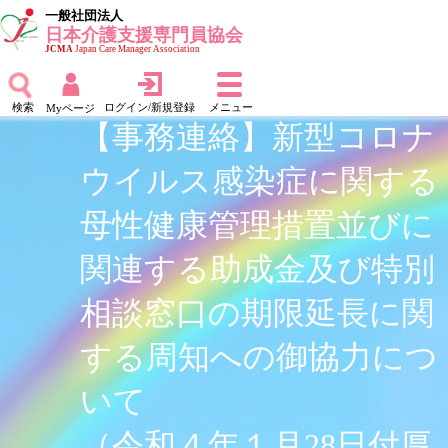
一般社団法人
日本介護支援専門員協会
JCMA
Japan Care Manager Association
検索
ログイン/新規登録
メニュー
Myページ
【事務連絡】新型コロナ
ウイルス感染症に関する
母性健康管理措置並びに
関連する助成金及び特別
相談窓口の期限延長に関
する周知への御協力につ
いて
（令和４年１月28日付厚