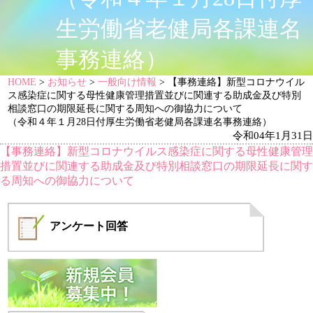
生労働省老健局各課連名
事務連絡）
HOME
>
お知らせ
>
一般向け情報
> 【事務連絡】新型コロナウイル
ス感染症に関する母性健康管理措置並びに関連する助成金及び特別
相談窓口の期限延長に関する周知への御協力について
（令和４年１月28日付厚生労働省老健局各課連名事務連絡）
令和04年1月31日
【事務連絡】新型コロナウイルス感染症に関する母性健康管理
措置並びに関連する助成金及び特別相談窓口の期限延長に関す
る周知への御協力について
アンケート
回答