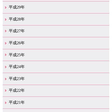
12月（14）
11月（13）
10月（18）
9月（17）
8月（19）
7月（66）
6月（19）
5月（16）
4月（29）
3月（41）
2月（16）
1月（15）
平成29年
12月（22）
11月（11）
10月（22）
9月（31）
8月（20）
7月（29）
6月（6）
5月（13）
4月（10）
3月（10）
2月（5）
1月（6）
平成28年
12月（15）
11月（12）
10月（12）
9月（21）
8月（11）
7月（18）
6月（16）
5月（27）
4月（49）
3月（37）
2月（12）
1月（9）
平成27年
12月（23）
11月（12）
10月（11）
9月（15）
8月（4）
7月（11）
6月（20）
5月（14）
4月（26）
3月（29）
2月（17）
1月（9）
平成26年
12月（11）
11月（11）
10月（9）
9月（11）
8月（12）
7月（9）
6月（12）
5月（5）
4月（13）
3月（12）
2月（8）
1月（9）
平成25年
12月（12）
11月（6）
10月（7）
9月（10）
8月（6）
7月（9）
6月（7）
5月（8）
4月（7）
3月（12）
2月（17）
1月（7）
平成24年
12月（8）
11月（5）
10月（7）
9月（10）
8月（5）
7月（7）
6月（9）
5月（7）
4月（6）
3月（12）
2月（2）
1月（4）
平成23年
12月（6）
11月（6）
10月（14）
9月（5）
8月（8）
7月（7）
6月（9）
5月（10）
4月（12）
3月（3）
2月（2）
平成22年
12月（1）
11月（5）
10月（7）
9月（15）
8月（12）
7月（11）
6月（12）
5月（6）
4月（4）
3月（17）
2月（7）
1月（6）
平成21年