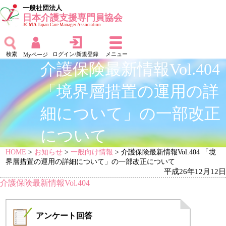
一般社団法人
日本介護支援専門員協会
JCMA
Japan Care Manager Association
検索
ログイン/新規登録
メニュー
Myページ
介護保険最新情報Vol.404
「境界層措置の運用の詳
細について」の一部改正
について
HOME
>
お知らせ
>
一般向け情報
> 介護保険最新情報Vol.404 「境
界層措置の運用の詳細について」の一部改正について
平成26年12月12日
介護保険最新情報Vol.404
アンケート
回答