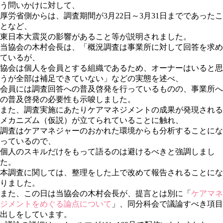
う問いかけに対して、
厚労省側からは、調査期間が3月22日～3月31日までであったこ
となど、
東日本大震災の影響があること等が説明されました。
当協会の木村会長は、「概況調査は事業所に対して回答を求め
ているが、
協会は個人を会員とする組織であるため、オーナーはいると思
うが全部は補足できていない」などの実態を述べ、
会員には調査回答への普及啓発を行っているものの、事業所へ
の普及啓発の必要性も示唆しました。
また、調査実施にあたりケアマネジメントの成果が発現される
メカニズム（仮説）が立てられていることに触れ、
調査はケアマネジャーのおかれた環境からも分析することにな
っているので、
個人のスキルだけをもって語るのは避けるべきと強調しまし
た。
本調査に関しては、整理をした上で改めて報告されることにな
りました。
また、この日は当協会の木村会長が、提言とは別に「
ケアマネ
ジメントをめぐる論点について
」、同分科会で議論すべき項目
出しをしています。