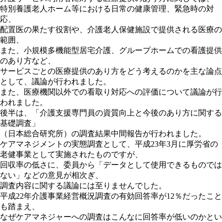
特別養護老人ホーム等における日常の健康管理、緊急時の対
応、
配置医の果たす役割や、介護老人保健施設で提供される医療の
範囲、
また、小規模多機能型居宅介護、グループホームでの看護提供
のあり方など、
サービスごとの医療提供のあり方をどう考えるのかを主な論点
として、議論が行われました。
また、医療機関以外での看取り対応への評価について議論が行
われました。
後半は、「介護支援専門員の資質向上と今後のあり方に関する
基礎調査」
（日本総合研究所）の調査結果中間報告が行われました。
ケアマネジメントの実態調査として、平成23年3月に厚労省の
老健事業として実施されたものですが、
回収率の低さに、委員から「データとして使用できるものでは
ない」などの意見が相次ぎ、
調査内容に関する議論には至りませんでした。
平成22年介護事業経営概況調査の有効回答率が12％だったこと
も踏まえ、
なぜケアマネジャーへの調査はこんなに回答率が低いのかとい