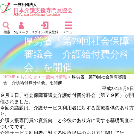
一般社団法人
日本介護支援専門員協会
JCMA
Japan Care Manager Association
検索
ログイン/新規登録
メニュー
Myページ
厚労省「第79回社会保障
審議会 介護給付費分科
会」を開催
HOME
>
お知らせ
>
一般向け情報
> 厚労省「第79回社会保障審議
会 介護給付費分科会」を開催
平成23年9月5日
９月５日、社会保障審議会介護給付費分科会（第７９回）が開
催されました。
今回の議題は、介護サービス利用者に対する医療提供のあり方
と、
介護支援専門員の資質向上と今後のあり方に関する基礎調査に
ついてです。
介護サービス利用者に対する医療提供のあり方に関しては、