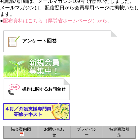
●議論の詳細は、メールマガジン169号で配信いたしました。
メールマガジンは、配信翌日から会員専用ページに掲載いたし
ます。
●
配布資料はこちら（厚労省ホームページ）から
。
アンケート
回答
操作に関するお問合せ
協会案内図
お問い合わ
プライバシ
特定商取引
せ
ー
法