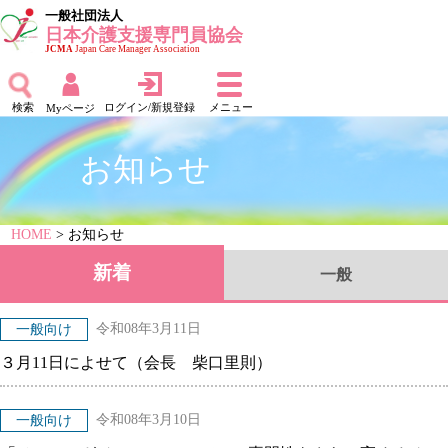
一般社団法人
日本介護支援専門員協会
JCMA
Japan Care Manager Association
検索
ログイン/新規登録
メニュー
Myページ
お知らせ
HOME
> お知らせ
新着
一般
令和08年3月11日
一般向け
３月11日によせて（会長 柴口里則）
令和08年3月10日
一般向け