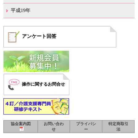
12月（6）
11月（4）
10月（6）
9月（4）
8月（1）
7月（6）
6月（1）
5月（1）
4月（1）
3月（2）
2月（4）
1月（2）
平成19年
12月（7）
11月（5）
10月（4）
8月（1）
7月（1）
5月（2）
4月（3）
3月（2）
2月（1）
1月（1）
アンケート
回答
操作に関するお問合せ
協会案内図
お問い合わ
プライバシ
特定商取引
せ
ー
法