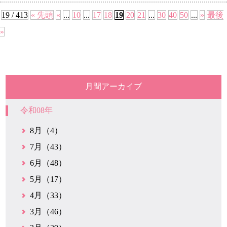
19 / 413
« 先頭
«
...
10
...
17
18
19
20
21
...
30
40
50
...
»
最後
»
月間アーカイブ
令和08年
8月（4）
7月（43）
6月（48）
5月（17）
4月（33）
3月（46）