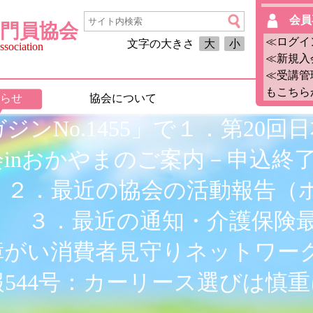
会員
門員協会
≪ログイ
文字の大きさ
大
小
sociation
≪新規入
≪受講管
もこちら
らせ
協会について
ジンNo.1455」で１．第20
会inおかやまのご案内－申込終
 ２．最近の協会の活動報告（
） ３．最近の通知・介護保険
障がい消費者見守りネットワー
544号：カーリース選びは慎