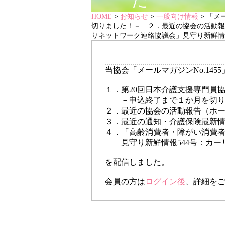
た
HOME
>
お知らせ
>
一般向け情報
> 「メ
切りました！－ ２．最近の協会の活動報
りネットワーク連絡協議会」見守り新鮮情
当協会「メールマガジンNo.1455
１．第20回日本介護支援専門員協
－申込終了まで１か月を切り
２．最近の協会の活動報告（ホ
３．最近の通知・介護保険最新
４．「高齢消費者・障がい消費
見守り新鮮情報544号：カー
を配信しました。
会員の方は
ログイン後
、詳細を