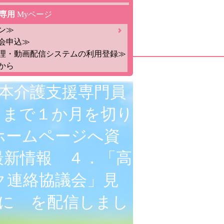
専用
Myページ
ン≫
会申込≫
理・動画配信システムの利用登録≫
から
回日本介護支援専門員
了まで１か月を切り
ホームページへ資
最新情報 ４．「高
ク連絡協議会」見
重に を配信しまし