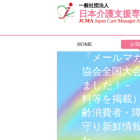
一般社団法人
日本介護支援専
JCMA
Japan Care Manager As
お知
HOME
「メールマガ
協会全国大
ました！－
料等を掲載
齢消費者・
守り新鮮情報