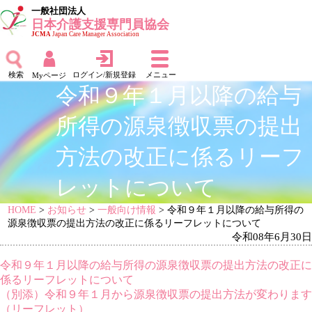
一般社団法人
日本介護支援専門員協会
JCMA
Japan Care Manager Association
検索
ログイン/新規登録
メニュー
Myページ
令和９年１月以降の給与
所得の源泉徴収票の提出
方法の改正に係るリーフ
レットについて
HOME
>
お知らせ
>
一般向け情報
> 令和９年１月以降の給与所得の
源泉徴収票の提出方法の改正に係るリーフレットについて
令和08年6月30日
令和９年１月以降の給与所得の源泉徴収票の提出方法の改正に
係るリーフレットについて
（別添）令和９年１月から源泉徴収票の提出方法が変わります
（リーフレット）