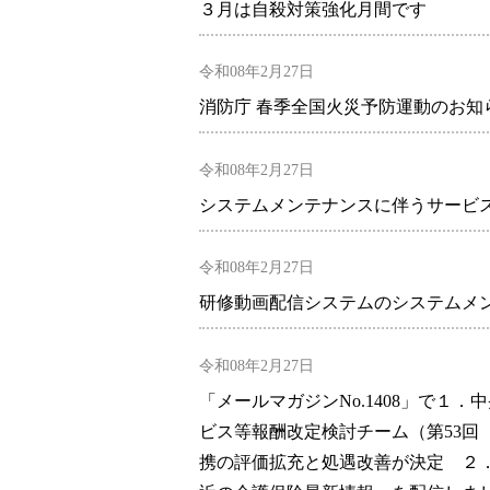
３月は自殺対策強化月間です
令和08年2月27日
消防庁 春季全国火災予防運動のお知
令和08年2月27日
システムメンテナンスに伴うサービ
令和08年2月27日
研修動画配信システムのシステムメ
令和08年2月27日
「メールマガジンNo.1408」で１．中
ビス等報酬改定検討チーム（第53回 
携の評価拡充と処遇改善が決定 ２