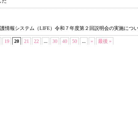
した
学的介護情報システム（LIFE）令和７年度第２回説明会の実施につ
19
20
21
22
...
30
40
50
...
»
最後 »