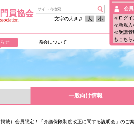
会員
門員協会
≪ログイ
文字の大きさ
大
小
sociation
≪新規入
≪受講管
もこちら
らせ
協会について
一般
向け情報
6付掲載）会員限定！「介護保険制度改正に関する説明会」のご