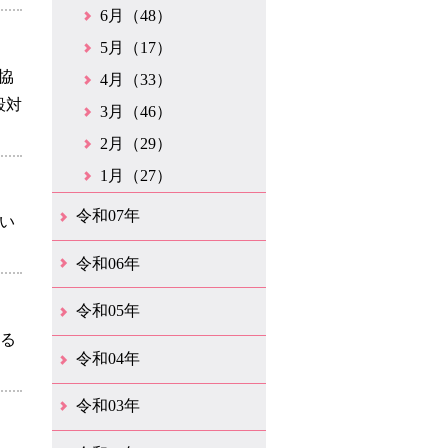
6月（48）
5月（17）
協
4月（33）
殺対
3月（46）
2月（29）
1月（27）
令和07年
つい
12月（51）
11月（42）
10月（35）
9月（35）
8月（26）
7月（25）
6月（37）
5月（26）
4月（35）
3月（33）
2月（35）
1月（24）
令和06年
12月（45）
11月（37）
10月（31）
9月（29）
8月（35）
7月（29）
6月（33）
5月（31）
4月（46）
3月（52）
2月（21）
1月（72）
令和05年
する
12月（37）
11月（31）
10月（30）
9月（30）
8月（26）
7月（29）
6月（19）
5月（27）
4月（28）
3月（39）
2月（21）
1月（23）
令和04年
12月（41）
11月（21）
10月（32）
9月（33）
8月（31）
7月（25）
6月（29）
5月（16）
4月（48）
3月（42）
2月（23）
1月（31）
令和03年
12月（26）
11月（25）
10月（18）
9月（33）
8月（25）
7月（28）
6月（24）
5月（24）
4月（35）
3月（68）
2月（18）
1月（44）