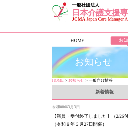
一般社団法人
日本介護支援専
JCMA
Japan Care Manager As
お知
HOME
お知らせ
HOME
>
お知らせ
> 一般向け情報
新着
情報
令和08年3月3日
【満員・受付終了しました】（2/2
（令和８年３月27日開催）