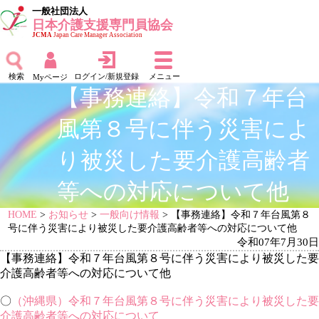
一般社団法人
日本介護支援専門員協会
JCMA
Japan Care Manager Association
検索
ログイン/新規登録
メニュー
Myページ
【事務連絡】令和７年台
風第８号に伴う災害によ
り被災した要介護高齢者
等への対応について他
HOME
>
お知らせ
>
一般向け情報
> 【事務連絡】令和７年台風第８
号に伴う災害により被災した要介護高齢者等への対応について他
令和07年7月30日
【事務連絡】令和７年台風第８号に伴う災害により被災した要
介護高齢者等への対応について他
〇
（沖縄県）令和７年台風第８号に伴う災害により被災した要
介護高齢者等への対応について