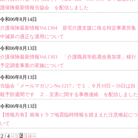
護保険最新情報当協会 を配信しました
令和06年8月14日
介護保険最新情報Vol.1304 居宅介護支援に係る特定事業所集
中減算の適正な適用について
令和06年8月13日
介護保険最新情報Vol.1303 「介護職員等処遇改善加算」移行
予定調査事業の実施について
令和06年8月13日
当協会「メールマガジンNo.1217」で１．９月10日～16日は自
殺予防週間です ２．災害に関する事務連絡 を配信しました
令和06年8月13日
【情報共有】南海トラフ地震臨時情報を踏まえた注意喚起につ
いて
2 / 4
«
1
2
3
4
»