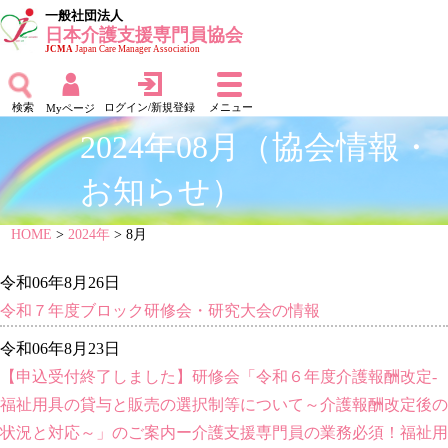
一般社団法人
日本介護支援専門員協会
JCMA
Japan Care Manager Association
検索
ログイン/新規登録
メニュー
Myページ
2024年08月（協会情報・
お知らせ）
HOME
>
2024年
> 8月
令和06年8月26日
令和７年度ブロック研修会・研究大会の情報
令和06年8月23日
【申込受付終了しました】研修会「令和６年度介護報酬改定-
福祉用具の貸与と販売の選択制等について～介護報酬改定後の
状況と対応～」のご案内ー介護支援専門員の業務必須！福祉用