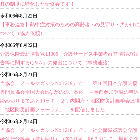
具の制度に特化した研修会です！
令和06年8月22日
【事務連絡】熱中症対策のための高齢者への見守り・声かけに
ついて（協力依頼）
令和06年8月22日
介護保険最新情報Vol.1305「介護サービス事業者経営情報の報
告等に関するQ＆A」の発出について（事務連絡）
令和06年8月21日
当協会「メールマガジンNo.1219」で１．第18回日本介護支援
専門員協会全国大会inながののご案内 －事前参加登録の申込
締め切りまであと10日！ ２．内閣府・地区防災計画学会連携
「地区防災計画フォーラム」 を配信しました
令和06年8月14日
当協会「メールマガジンNo.1218」で１．社会保障審議会介護
給付費分科会（持ち回り）（第241回 R6.7.31）２．最近の介