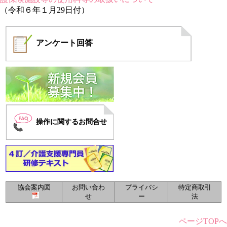
（令和６年１月29日付）
アンケート
回答
操作に関するお問合せ
協会案内図
お問い合わ
プライバシ
特定商取引
せ
ー
法
ページTOPへ