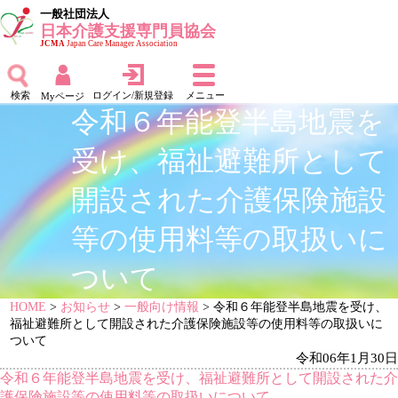
一般社団法人
日本介護支援専門員協会
JCMA
Japan Care Manager Association
検索
ログイン/新規登録
メニュー
Myページ
令和６年能登半島地震を
受け、福祉避難所として
開設された介護保険施設
等の使用料等の取扱いに
ついて
HOME
>
お知らせ
>
一般向け情報
> 令和６年能登半島地震を受け、
福祉避難所として開設された介護保険施設等の使用料等の取扱いに
ついて
令和06年1月30日
令和６年能登半島地震を受け、福祉避難所として開設された介
護保険施設等の使用料等の取扱いについて