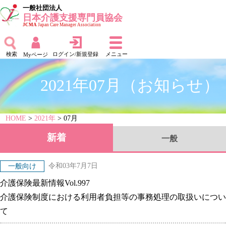
一般社団法人
日本介護支援専門員協会
JCMA
Japan Care Manager Association
検索
ログイン/新規登録
メニュー
Myページ
2021年07月（お知らせ）
HOME
>
2021年
> 07月
新着
一般
令和03年7月7日
一般向け
介護保険最新情報Vol.997
介護保険制度における利用者負担等の事務処理の取扱いについ
て