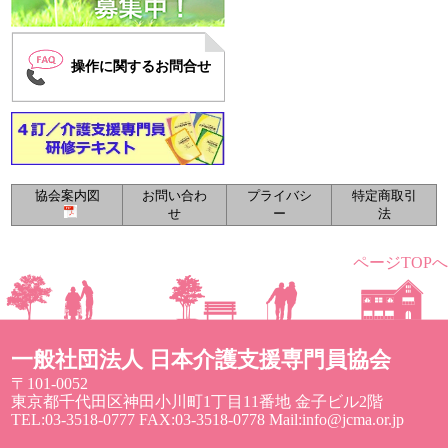
操作に関するお問合せ
協会案内図
お問い合わ
プライバシ
特定商取引
せ
ー
法
ページTOPへ
一般社団法人 日本介護支援専門員協会
〒101-0052
東京都千代田区神田小川町1丁目11番地 金子ビル2階
TEL:03-3518-0777 FAX:03-3518-0778 Mail:info@jcma.or.jp