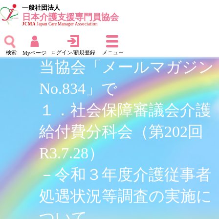
一般社団法人
日本介護支援専門員協会
JCMA
Japan Care Manager Association
検索
ログイン/新規登録
メニュー
Myページ
当協会「メールマガジン
No.834」で
１．社会保障審議会介護
給付費分科会（第202回
R3.7.28）
－令和３年度介護従事者
処遇状況等調査の実施に
ついて