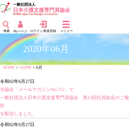
一般社団法人
日本介護支援専門員協会
JCMA
Japan Care Manager Association
検索
ログイン/新規登録
メニュー
Myページ
2020年06月
HOME
>
2020年
> 6月
令和02年6月27日
当協会「メールマガジンNo.712」で
一般社団法人日本介護支援専門員協会 第12回社員総会のご報
告
を配信しました。
令和02年6月27日