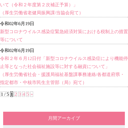
いて（令和２年度第２次補正予算）」
（厚生労働省老健局振興課/当協会宛て）
令和02年6月19日
新型コロナウイルス感染症緊急経済対策における税制上の措置
等について
令和02年6月19日
令和２年６月12日付「新型コロナウイルス感染症により機能停
止等となった社会福祉施設等に対する融資について」
（厚生労働省社会・援護局福祉基盤課事務連絡/各都道府県・
指定都市・中核市民生主管部（局）宛て）
1 / 5
1
2
3
4
5
»
月間アーカイブ