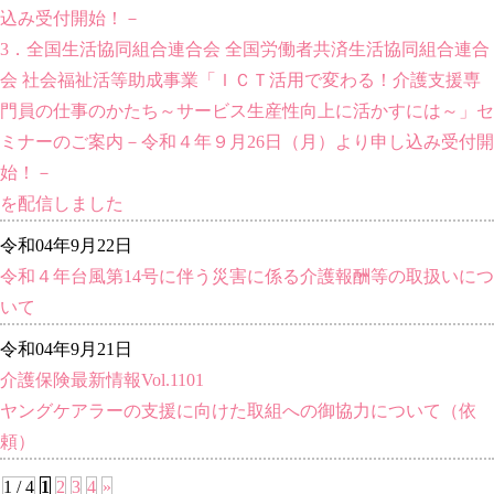
込み受付開始！－
3．全国生活協同組合連合会 全国労働者共済生活協同組合連合
会 社会福祉活等助成事業「ＩＣＴ活用で変わる！介護支援専
門員の仕事のかたち～サービス生産性向上に活かすには～」セ
ミナーのご案内－令和４年９月26日（月）より申し込み受付開
始！－
を配信しました
令和04年9月22日
令和４年台風第14号に伴う災害に係る介護報酬等の取扱いにつ
いて
令和04年9月21日
介護保険最新情報Vol.1101
ヤングケアラーの支援に向けた取組への御協力について（依
頼）
1 / 4
1
2
3
4
»