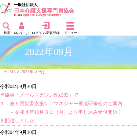
一般社団法人
日本介護支援専門員協会
JCMA
Japan Care Manager Association
検索
ログイン/新規登録
メニュー
Myページ
2022年09月
HOME
>
2022年
> 9月
令和04年9月30日
当協会「メールマガジンNo.983」で
１．第６回災害支援ケアマネジャー養成研修会のご案内
－令和４年10月３日（月）より申し込み受付開始！
を配信しました
令和04年9月30日