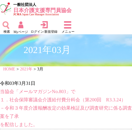
一般社団法人
日本介護支援専門員協会
JCMA
Japan Care Manager Association
検索
ログイン/新規登録
メニュー
Myページ
2021年03月
HOME
>
2021年
> 3月
令和03年3月31日
当協会「メールマガジンNo.803」で
１．社会保障審議会介護給付費分科会（第200回 R3.3.24）
－令和３年度介護報酬改定の効果検証及び調査研究に係る調査
案を了承
を配信しました。