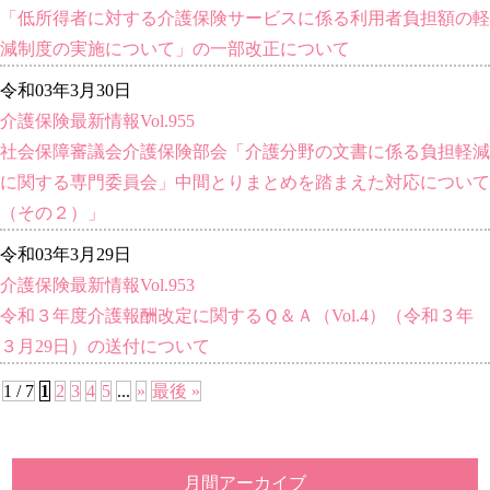
「低所得者に対する介護保険サービスに係る利用者負担額の軽
減制度の実施について」の一部改正について
令和03年3月30日
介護保険最新情報Vol.955
社会保障審議会介護保険部会「介護分野の文書に係る負担軽減
に関する専門委員会」中間とりまとめを踏まえた対応について
（その２）」
令和03年3月29日
介護保険最新情報Vol.953
令和３年度介護報酬改定に関するＱ＆Ａ（Vol.4）（令和３年
３月29日）の送付について
1 / 7
1
2
3
4
5
...
»
最後 »
月間アーカイブ